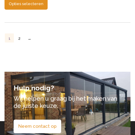
Opties selecteren
1
2
→
Hulp nodig?
Wij helpen u graag bij het maken van
de juiste keuze.
Neem contact op