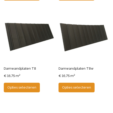
Damwandplaten T8
Damwandplaten T8w
€
16,75
m²
€
16,75
m²
Opties selecteren
Opties selecteren