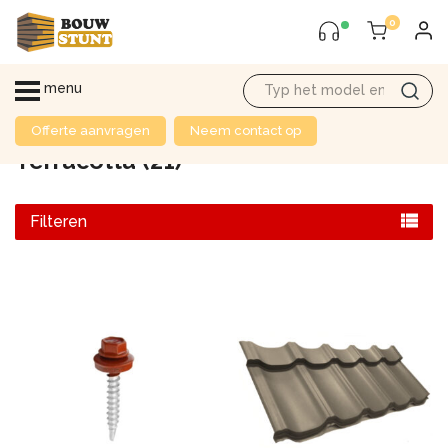
0
menu
Offerte aanvragen
Neem contact op
Terracotta
(21)
HOME
/ PRODUCT KLEUR / TERRACOTTA
Filteren