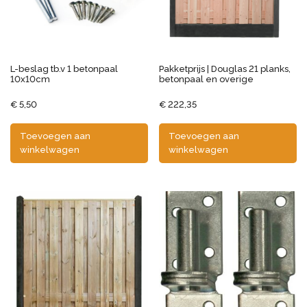
L-beslag tb.v 1 betonpaal
Pakketprijs | Douglas 21 planks,
10x10cm
betonpaal en overige
€
5,50
€
222,35
Toevoegen aan
Toevoegen aan
winkelwagen
winkelwagen