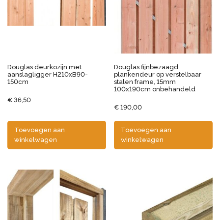
Douglas deurkozijn met
Douglas fijnbezaagd
aanslagligger H210xB90-
plankendeur op verstelbaar
150cm
stalen frame, 15mm
100x190cm onbehandeld
€
36,50
€
190,00
Toevoegen aan
Toevoegen aan
winkelwagen
winkelwagen