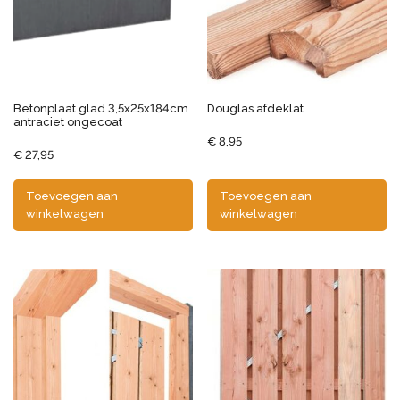
Betonplaat glad 3,5x25x184cm
Douglas afdeklat
antraciet ongecoat
€
8,95
€
27,95
Toevoegen aan
Toevoegen aan
winkelwagen
winkelwagen