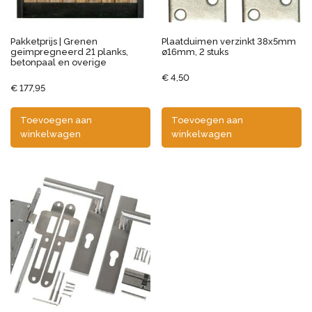
Pakketprijs | Grenen
Plaatduimen verzinkt 38x5mm
geimpregneerd 21 planks,
ø16mm, 2 stuks
betonpaal en overige
€
4,50
€
177,95
Toevoegen aan
Toevoegen aan
winkelwagen
winkelwagen