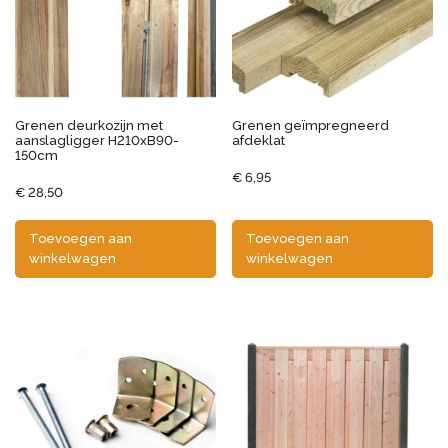
Grenen deurkozijn met
Grenen geïmpregneerd
aanslagligger H210xB90-
afdeklat
150cm
€
6,95
€
28,50
Toevoegen aan
Toevoegen aan
winkelwagen
winkelwagen