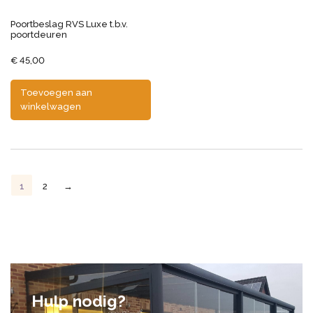
Poortbeslag RVS Luxe t.b.v.
poortdeuren
€
45,00
Toevoegen aan
winkelwagen
1
2
→
Hulp nodig?