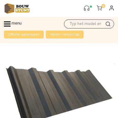
0
menu
Offerte aanvragen
Neem contact op