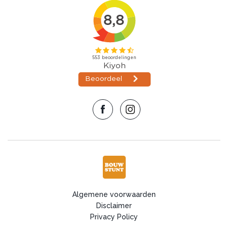
vanwege het staal die de damwandplaten bevatten, ook
zegt men dat de damwandplaten een duidelijk verschil in het
uiterlijk hebben, echter zijn wij zelf van mening dat u een
professional moet zijn op dit gebied mits u dit zou kunnen
erkennen.
Monteren van damwandplaten
Ook als prioriteit bij het aanleggen van dakpannen is namelijk
het correct plaatsen van de eerste dakpanplaat, dit zorgt er
voor dat de volgende damwandplaten ook correct staan,
ook moet u natuurlijk zeker zijn van het feit dat de schroeven
goed aangedraaid worden om problemen te vermijden, ook
moet u zeker zijn van het feit dat u genoeg schroeven
gebruikt, dit voorkomt geluidsoverlast en problemen met
zeer harde wind.
Monteren damwanplaten
Algemene voorwaarden
Disclaimer
Privacy Policy