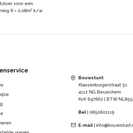
etvloer voor een
rming R = 0,08m² k/w
enservice
Bouwstunt
ns
Klassenburgerstraat 5c
4112 NG Beusichem
ijze
KvK 647662 | BTW NL855
ng
Bel
|
0850601119
ge
neren
E-mail
|
info@bouwstunt.
stelde vragen