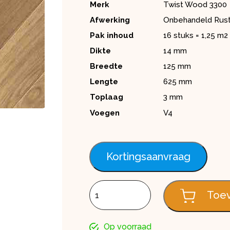
Merk
Twist Wood 3300
Afwerking
Onbehandeld Rust
Pak inhoud
16 stuks = 1,25 m2
Dikte
14 mm
Breedte
125 mm
Lengte
625 mm
Toplaag
3 mm
Voegen
V4
Kortingsaanvraag
Eiken Visgraat Parket 3300 | Onbehand
Toev
Op voorraad