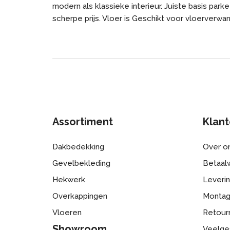
modern als klassieke interieur. Juiste basis park
scherpe prijs. Vloer is Geschikt voor vloerverwa
Assortiment
Klant
Dakbedekking
Over o
Gevelbekleding
Betaalw
Hekwerk
Leveri
Overkappingen
Monta
Vloeren
Retour
Showroom
Veelge