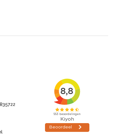
835722
nl