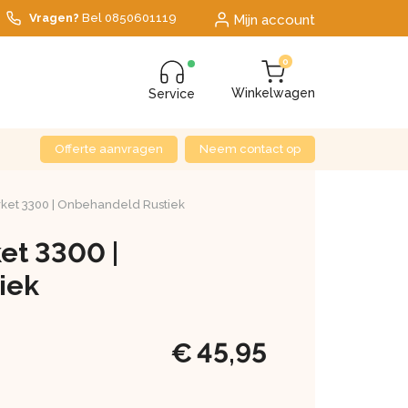
Vragen?
Bel
0850601119
Mijn account
0
Winkelwagen
Service
Offerte aanvragen
Neem contact op
rket 3300 | Onbehandeld Rustiek
ket 3300 |
iek
€
45,95