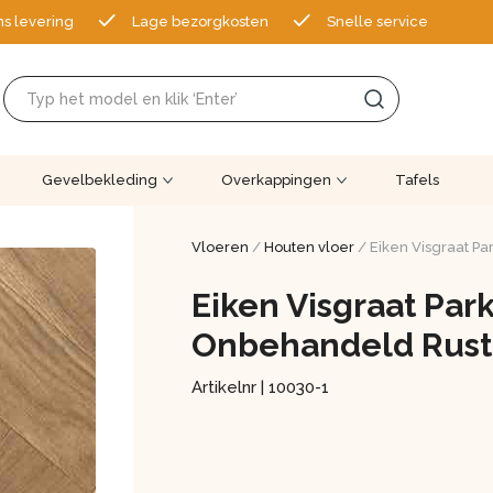
ns levering
Lage bezorgkosten
Snelle service
Gevelbekleding
Overkappingen
Tafels
Vloeren
/
Houten vloer
/ Eiken Visgraat Pa
Eiken Visgraat Par
Onbehandeld Rust
Artikelnr |
10030-1