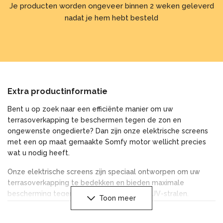
Je producten worden ongeveer binnen 2 weken geleverd
nadat je hem hebt besteld
Extra productinformatie
Bent u op zoek naar een efficiënte manier om uw
terrasoverkapping te beschermen tegen de zon en
ongewenste ongedierte? Dan zijn onze elektrische screens
met een op maat gemaakte Somfy motor wellicht precies
wat u nodig heeft.
Onze elektrische screens zijn speciaal ontworpen om uw
terrasoverkapping te bedekken en bieden maximale
bescherming tegen de zon en schadelijke UV-stralen.
Toon meer
Bovendien zorgen ze ervoor dat de temperatuur onder uw
overkapping aangenaam blijft, waardoor u optimaal kunt