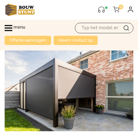
0
menu
Offerte aanvragen
Neem contact op