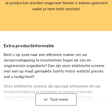
Je producten worden ongeveer binnen 2 weken geleverd
nadat je hem hebt besteld
Extra productinformatie
Bent u op zoek naar een efficiënte manier om uw
terrasoverkapping te beschermen tegen de zon en
ongewenste ongedierte? Dan zijn onze elektrische screens
met een op maat gemaakte Somfy motor wellicht precies
wat u nodig heeft.
Onze elektrische screens zijn speciaal ontworpen om uw
terrasoverkapping te bedekken en bieden maximale
bescherming tegen de zon en schadelijke UV-stralen.
Toon meer
Bovendien zorgen ze ervoor dat de temperatuur onder uw
overkapping aangenaam blijft, waardoor u optimaal kunt