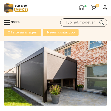
0
menu
Offerte aanvragen
Neem contact op