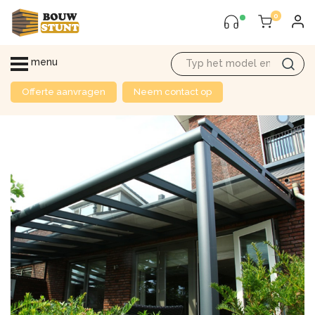
0
menu
Offerte aanvragen
Neem contact op