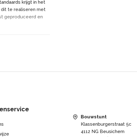
ndaards krijgt in het
dit te realiseren met
wust geproduceerd en
urenral 9001 wit creme
carbonaat opaal of
Om de veranda een luxe
 te voeren met energie
ijst aan de voor en zij
en wij ons van de
en zeer hoogwaardige
um en de dakplaten.
enservice
Bouwstunt
ns
Klassenburgerstraat 5c
4112 NG Beusichem
ijze