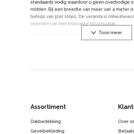
standaards nodig waardoor u geen overbodige sta
midden. Bij een breedte van meer van 4 meter is 
behulp van ijzer strips. De veranda is milieube
voorzien van een krasvaste structuurlak.
Toon meer
Onze veranda is leverbaar in 2 verschillende kle
en ral 7016 antraciet mat. De dakplaten zijn poly
helder. Tevens is er een optie met glazen dak. 
uitstraling te geven is het mogelijk om deze uit
zuinige Led verlichting.
De Veranda wordt geleverd met een strak profiel l
kanten. Door onze unieke profielen onderscheid
overige aangeboden systemen en leveren wij e
overkapping met 10 jaar garantie op het alumini
Assortiment
Klant
Dakbedekking
Over o
Gevelbekleding
Betaalw