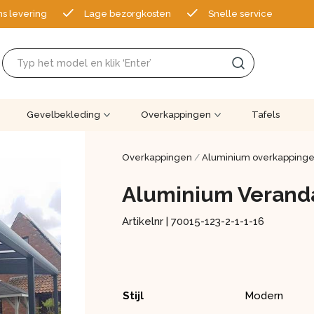
ns levering
Lage bezorgkosten
Snelle service
Gevelbekleding
Overkappingen
Tafels
Overkappingen
/
Aluminium overkapping
Aluminium Verand
Artikelnr |
70015-123-2-1-1-16
Stijl
Modern