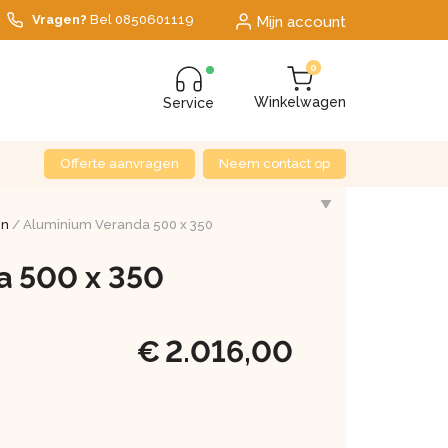
Vragen?
Bel
0850601119
Mijn account
0
Winkelwagen
Service
Offerte aanvragen
Neem contact op
en
/ Aluminium Veranda 500 x 350
a 500 x 350
€
2.016,00