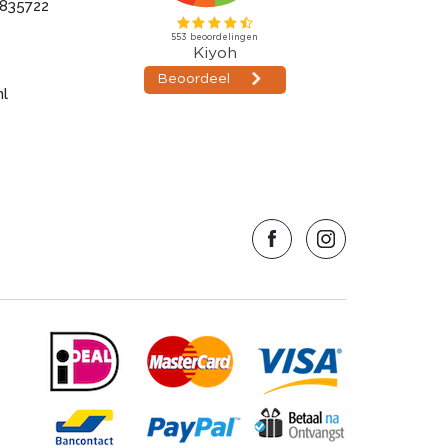
835722
nl