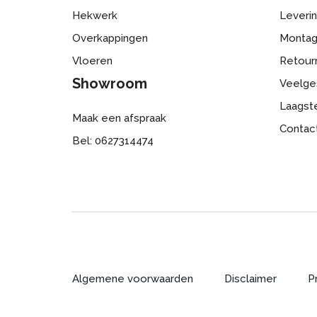
Hekwerk
Leveri
Overkappingen
Monta
Vloeren
Retour
Showroom
Veelge
Laagste
Maak een afspraak
Contac
Bel: 0627314474
Algemene voorwaarden
Disclaimer
P