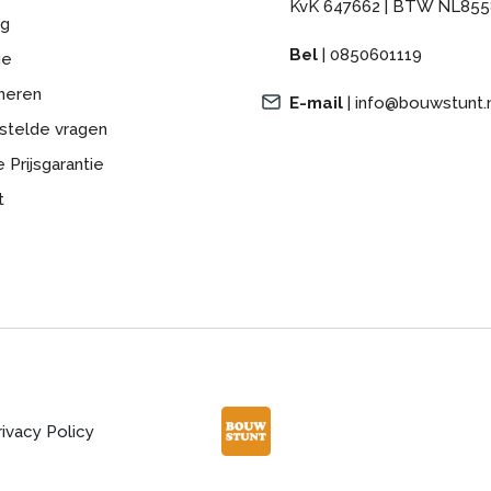
KvK 647662 | BTW NL855
ng
Bel
|
0850601119
ge
neren
E-mail
|
info@bouwstunt.
stelde vragen
 Prijsgarantie
t
rivacy Policy