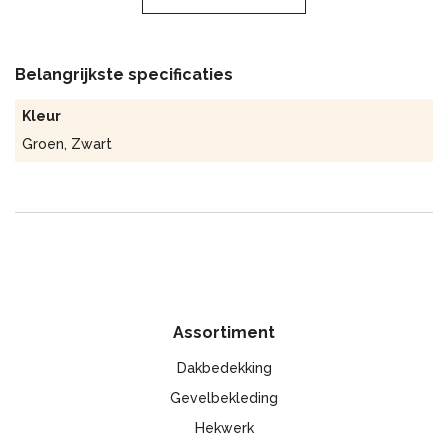
daarna groen geplastificeerd met groen of zwarte
poedercoating. Met langwerpige mazen, voorzien van
horizontale versterkingen is de afrastering met decoratief
Belangrijkste specificaties
sterker gemaakt. De draadpanelen hebben hetzelfde model
als van Bekafor, maar de palen en koppelstukken zijn steviger
Kleur
gebouwd.
Groen
,
Zwart
Voordelen van draadpanelen
Lange levensduur
Ideale prijs-kwaliteit verhouding
Onderhoudsvrij
Klimplanten in de panelen is mogelijk
Ideale combinatie met tuinhekken
Assortiment
Dakbedekking
Gevelbekleding
Hekwerk