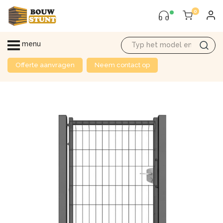
0
menu
Offerte aanvragen
Neem contact op