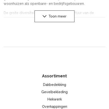
woonhuizen als openbare- en bedrijfsgebouwen.
De grote diversiteit aan kleur- en houtstructuur van de
Toon meer
panelen beïnvloeden zeer positief de esthetiek van de
gevel. Het lage gewicht en het vervoersgemak dragen bij
aan de verwerking van de gevelbekleding, in elk seizoen, en
met gebruik van basis handgereedschap. De bekleding
vereist geen onderhoud en verven is gedurende de gehele
gebruiksperiode niet nodig.
De gevelbekleding is een niet giftig, brandwerend
bouwmateriaal dat bestand is tegen slechte
weersomstandigheden, biologische stoffen en de meeste
chemicaliën.
Assortiment
Het is uitstekend geschikt voor toepassing in combinatie met
Dakbedekking
thermische isolatiematerialen en zorgt daarbij voor de
ventilatie van de gevel. Uitgebreide keuze van plinten maakt
Gevelbekleding
de montage eenvoudiger en sneller.
Hekwerk
Overkappingen