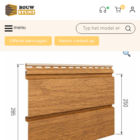
0
menu
Offerte aanvragen
Neem contact op