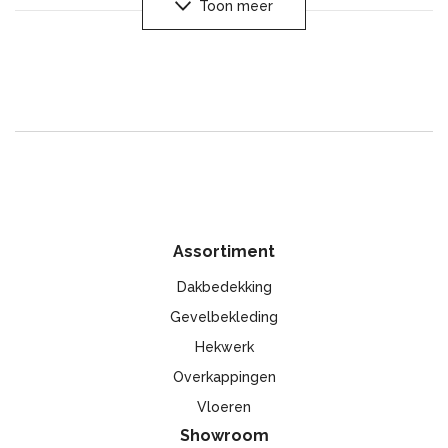
Toon meer
panelen beïnvloeden zeer positief de esthetiek van de
gevel. Het lage gewicht en het vervoersgemak dragen bij
aan de verwerking van de gevelbekleding, in elk seizoen, en
met gebruik van basis handgereedschap. De bekleding
vereist geen onderhoud en verven is gedurende de gehele
gebruiksperiode niet nodig.
De gevelbekleding is een niet giftig, brandwerend
bouwmateriaal dat bestand is tegen slechte
weersomstandigheden, biologische stoffen en de meeste
chemicaliën.
Assortiment
Het is uitstekend geschikt voor toepassing in combinatie met
Dakbedekking
thermische isolatiematerialen en zorgt daarbij voor de
ventilatie van de gevel. Uitgebreide keuze van plinten maakt
Gevelbekleding
de montage eenvoudiger en sneller.
Hekwerk
Overkappingen
Vloeren
Showroom