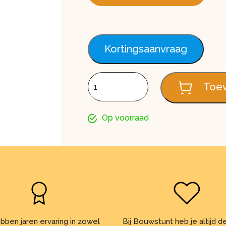
Kortingsaanvraag
Enkel rabat FS301, Trend soft matic, 6
Toev
Op voorraad
bben jaren ervaring in zowel
Bij Bouwstunt heb je altijd 