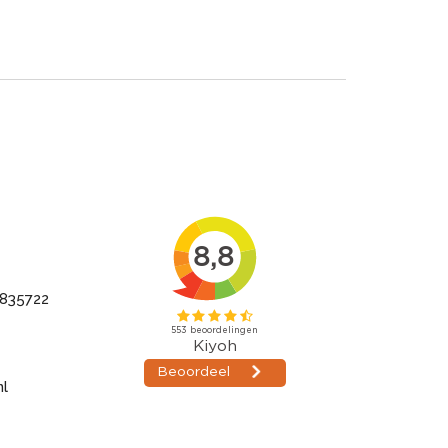
835722
nl