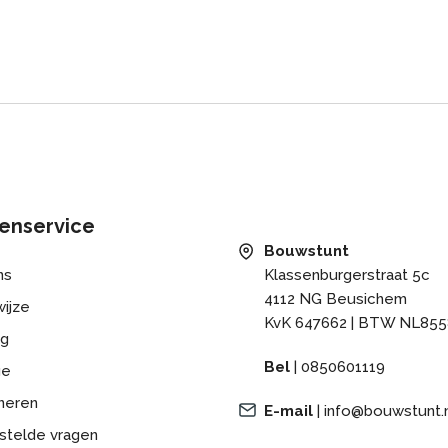
a plaatsing geen
aterialen, zoals hout,
eld kost. Dankzij de
uikt, is Kerrafront
nde
vormt niet door
enservice
het beschermt het
Bouwstunt
lies. Het zorgt ook
ns
Klassenburgerstraat 5c
mmelvorming wordt
4112 NG Beusichem
nt-planken, het lage
ijze
KvK 647662 | BTW NL855
montage van de
ng
 waterdicht en de
Bel
|
0850601119
ge
.
neren
E-mail
|
info@bouwstunt.
ssic collectie is de
stelde vragen
. Aantrekkelijk ogende