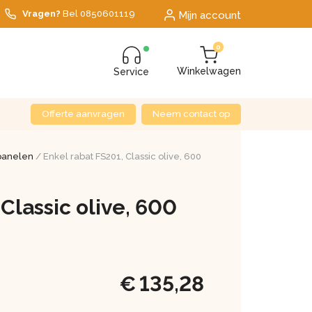
Vragen?
Bel
0850601119
Mijn account
0
Winkelwagen
Service
Offerte aanvragen
Neem contact op
 panelen
/ Enkel rabat FS201, Classic olive, 600
Classic olive, 600
€
135,28