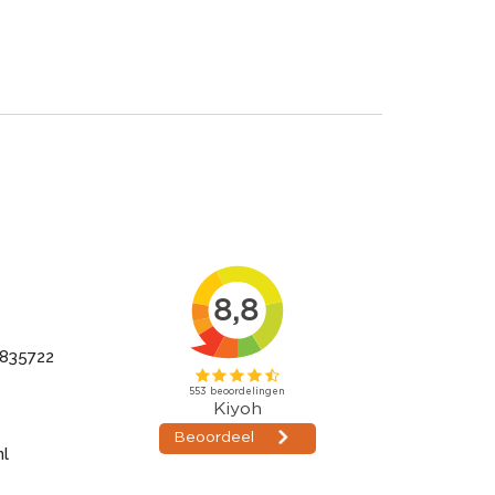
835722
nl