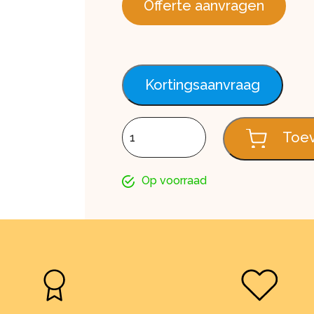
Offerte aanvragen
Kortingsaanvraag
Enkel rabat FS201, Classic olive, 600 c
Toev
Op voorraad