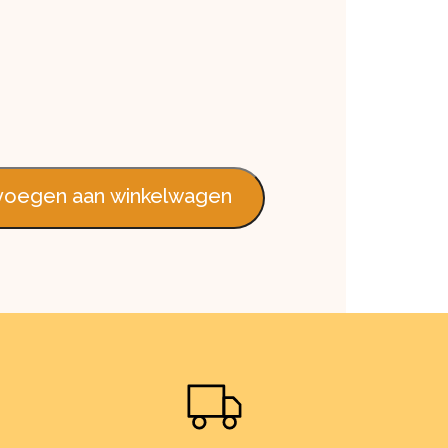
m aantal
oegen aan winkelwagen