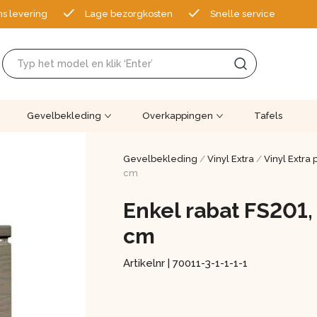
ns levering
Lage bezorgkosten
Snelle service
Gevelbekleding
Overkappingen
Tafels
Gevelbekleding
/
Vinyl Extra
/
Vinyl Extra
cm
Enkel rabat FS201, 
cm
Artikelnr |
70011-3-1-1-1-1