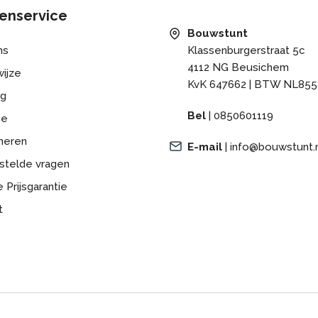
enservice
Bouwstunt
ns
Klassenburgerstraat 5c
4112 NG Beusichem
ijze
KvK 647662 | BTW NL855
ng
Bel
|
0850601119
ge
neren
E-mail
|
info@bouwstunt.
stelde vragen
 Prijsgarantie
t