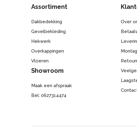
Assortiment
Klant
Dakbedekking
Over o
Gevelbekleding
Betaalw
Hekwerk
Leveri
Overkappingen
Monta
Vloeren
Retour
Showroom
Veelge
Laagste
Maak een afspraak
Contac
Bel: 0627314474