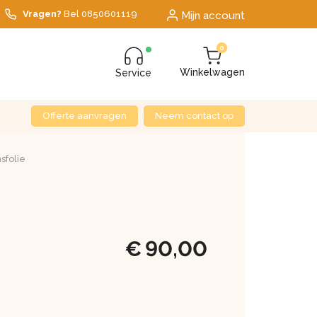
Vragen?
Bel
0850601119
Mijn account
0
Winkelwagen
Service
Offerte aanvragen
Neem contact op
sfolie
€
90,00