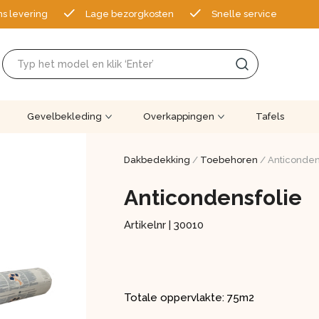
ns levering
Lage bezorgkosten
Snelle service
Gevelbekleding
Overkappingen
Tafels
Dakbedekking
/
Toebehoren
/ Anticonden
Anticondensfolie
Artikelnr |
30010
Totale oppervlakte: 75m2