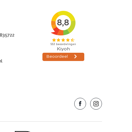
835722
nl